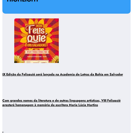
IX Edição da Felisquié será lançada na Academia de Letras da Bahia em Salvador
Com grandes nomes da literatura e de outras linguagens artísticas, VIII Felisquié
prestará homenagem à memória da escritora Maria Lúcia Martins
.